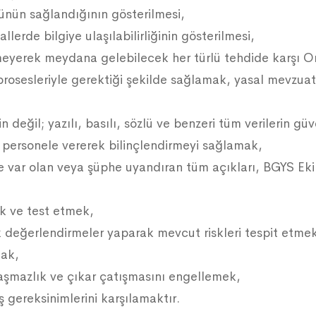
nün sağlandığının gösterilmesi,
allerde bilgiye ulaşılabilirliğinin gösterilmesi,
meyerek meydana gelebilecek her türlü tehdide karşı Or
 iş prosesleriyle gerektiği şekilde sağlamak, yasal mevzua
değil; yazılı, basılı, sözlü ve benzeri tüm verilerin güve
üm personele vererek bilinçlendirmeyi sağlamak,
te var olan veya şüphe uyandıran tüm açıkları, BGYS Ek
ek ve test etmek,
k değerlendirmeler yaparak mevcut riskleri tespit etm
mak,
aşmazlık ve çıkar çatışmasını engellemek,
n iş gereksinimlerini karşılamaktır.