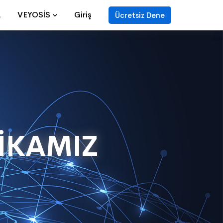
a
VEYOSİS
Giriş
Ücretsiz Dene
TİKAMIZ