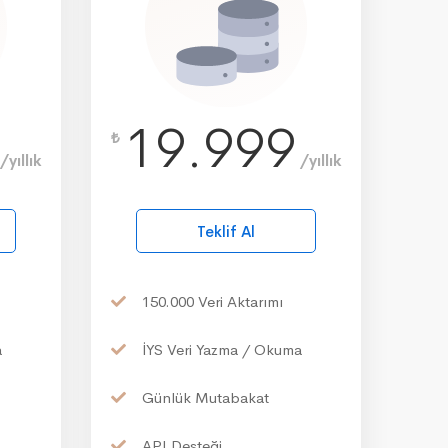
19.999
₺
/yıllık
/yıllık
Teklif Al
150.000
Veri Aktarımı
a
İYS
Veri Yazma / Okuma
Günlük
Mutabakat
API
Desteği