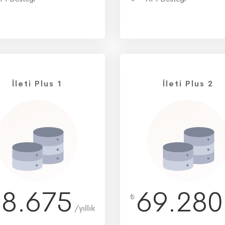
İleti Plus 1
İleti Plus 2
38.675
69.280
₺
/yıllık