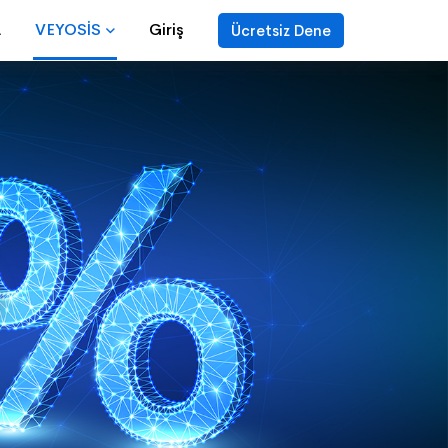
a
VEYOSİS
Giriş
Ücretsiz Dene
A