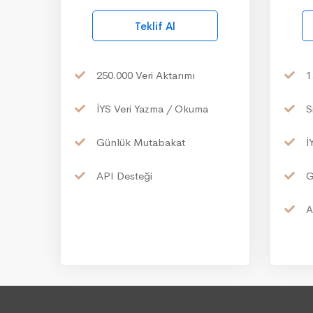
Teklif Al
250.000
Veri Aktarımı
1
İYS
Veri Yazma / Okuma
S
Günlük
Mutabakat
İ
API
Desteği
G
A