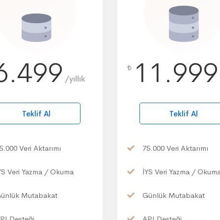
6.499
11.999
₺
/yıllık
Teklif Al
Teklif Al
5.000
Veri Aktarımı
75.000
Veri Aktarımı
YS
Veri Yazma / Okuma
İYS
Veri Yazma / Okum
ünlük
Mutabakat
Günlük
Mutabakat
PI
Desteği
API
Desteği