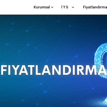
Kurumsal
İYS
Fiyatlandırm
FIYATLANDIRM