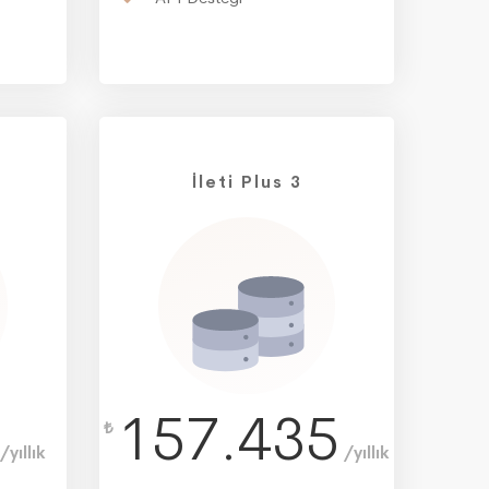
İleti Plus 3
157.435
₺
/yıllık
/yıllık