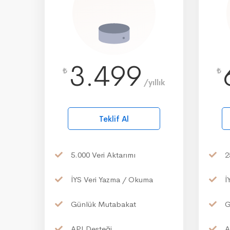
3.499
₺
₺
/yıllık
Teklif Al
5.000
Veri Aktarımı
2
İYS
Veri Yazma / Okuma
İ
Günlük
Mutabakat
G
API
Desteği
A