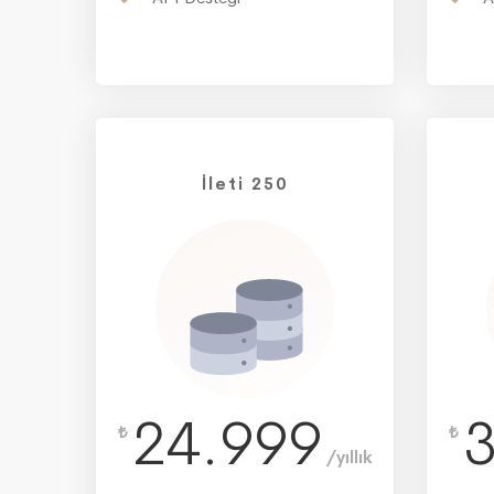
İleti 250
24.999
₺
₺
/yıllık